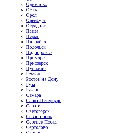
Одинцово
Омск
Орел
Оренбург
Отрадное
Пенза
Пермь
Пикалёво
Подольск
Подпорожье
Приморск
Приозерск
Пушкино
Реутов
Ростов-на-Дону
Руза
Рязань
Самара
Санкт-Петербург
Саратов
Светогорск
Севастополь
Сергиев Посад
Сертолово
Сланцы