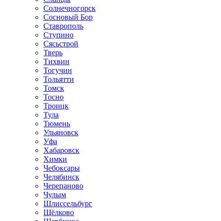
Солнечногорск
Сосновый Бор
Ставрополь
Ступино
Сясьстрой
Тверь
Тихвин
Тогучин
Тольятти
Томск
Тосно
Троицк
Тула
Тюмень
Ульяновск
Уфа
Хабаровск
Химки
Чебоксары
Челябинск
Черепаново
Чулым
Шлиссельбург
Щёлково