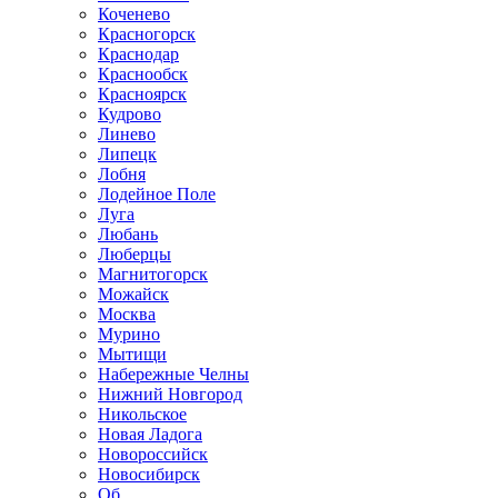
Коченево
Красногорск
Краснодар
Краснообск
Красноярск
Кудрово
Линево
Липецк
Лобня
Лодейное Поле
Луга
Любань
Люберцы
Магнитогорск
Можайск
Москва
Мурино
Мытищи
Набережные Челны
Нижний Новгород
Никольское
Новая Ладога
Новороссийск
Новосибирск
Об