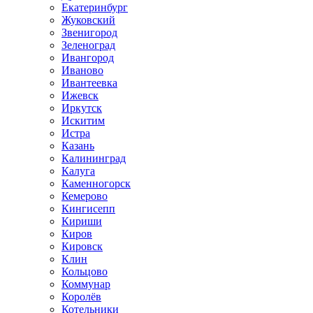
Екатеринбург
Жуковский
Звенигород
Зеленоград
Ивангород
Иваново
Ивантеевка
Ижевск
Иркутск
Искитим
Истра
Казань
Калининград
Калуга
Каменногорск
Кемерово
Кингисепп
Кириши
Киров
Кировск
Клин
Кольцово
Коммунар
Королёв
Котельники