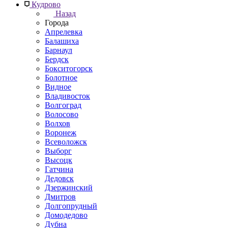
Кудрово
Назад
Города
Апрелевка
Балашиха
Барнаул
Бердск
Бокситогорск
Болотное
Видное
Владивосток
Волгоград
Волосово
Волхов
Воронеж
Всеволожск
Выборг
Высоцк
Гатчина
Дедовск
Дзержинский
Дмитров
Долгопрудный
Домодедово
Дубна