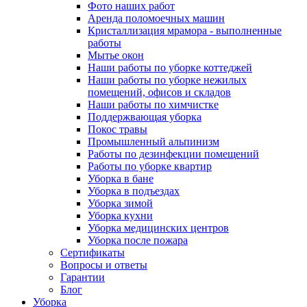
Фото наших работ
Аренда поломоечных машин
Кристаллизация мрамора - выполненные
работы
Мытье окон
Наши работы по уборке коттеджей
Наши работы по уборке нежилых
помещений, офисов и складов
Наши работы по химчистке
Поддержвающая уборка
Покос травы
Промышленный альпинизм
Работы по дезинфекции помещений
Работы по уборке квартир
Уборка в бане
Уборка в подъездах
Уборка зимой
Уборка кухни
Уборка медицинских центров
Уборка после пожара
Сертификаты
Вопросы и ответы
Гарантии
Блог
Уборка