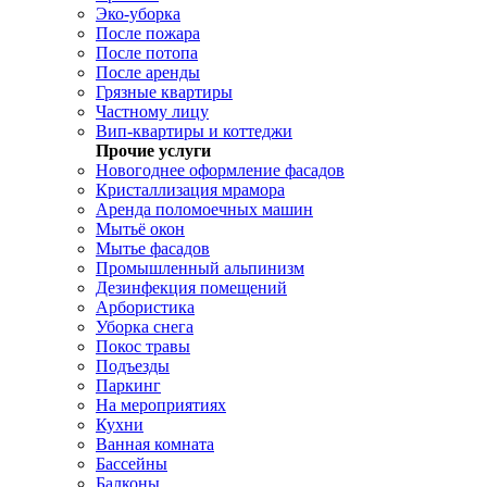
Эко-уборка
После пожара
После потопа
После аренды
Грязные квартиры
Частному лицу
Вип-квартиры и коттеджи
Прочие услуги
Новогоднее оформление фасадов
Кристаллизация мрамора
Аренда поломоечных машин
Мытьё окон
Мытье фасадов
Промышленный альпинизм
Дезинфекция помещений
Арбористика
Уборка снега
Покос травы
Подъезды
Паркинг
На мероприятиях
Кухни
Ванная комната
Бассейны
Балконы