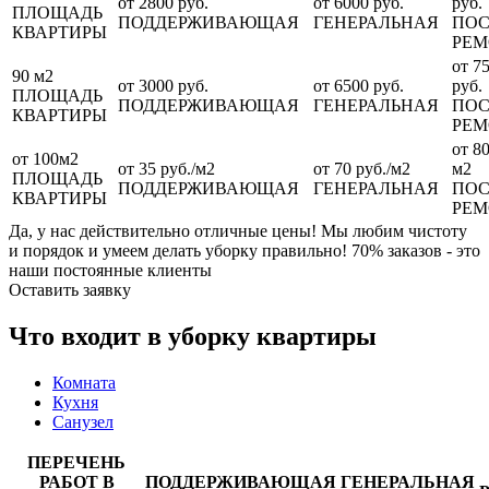
от 2800 руб.
от 6000 руб.
руб.
ПЛОЩАДЬ
ПОДДЕРЖИВАЮЩАЯ
ГЕНЕРАЛЬНАЯ
ПОС
КВАРТИРЫ
РЕМ
от 7
90 м2
от 3000 руб.
от 6500 руб.
руб.
ПЛОЩАДЬ
ПОДДЕРЖИВАЮЩАЯ
ГЕНЕРАЛЬНАЯ
ПОС
КВАРТИРЫ
РЕМ
от 80
от 100м2
от 35 руб./м2
от 70 руб./м2
м2
ПЛОЩАДЬ
ПОДДЕРЖИВАЮЩАЯ
ГЕНЕРАЛЬНАЯ
ПОС
КВАРТИРЫ
РЕМ
Да, у нас действительно отличные цены! Мы любим чистоту
и порядок и умеем делать уборку правильно! 70% заказов - это
наши постоянные клиенты
Оставить заявку
Что входит в уборку квартиры
Комната
Кухня
Санузел
ПЕРЕЧЕНЬ
РАБОТ В
ПОДДЕРЖИВАЮЩАЯ
ГЕНЕРАЛЬНАЯ